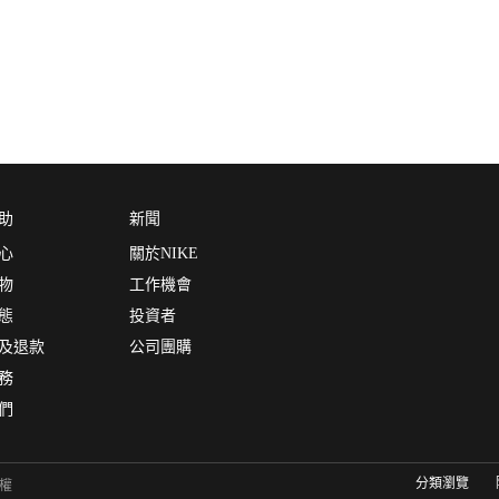
助
新聞
心
關於NIKE
物
工作機會
態
投資者
及退款
公司團購
務
們
分類瀏覽
有權