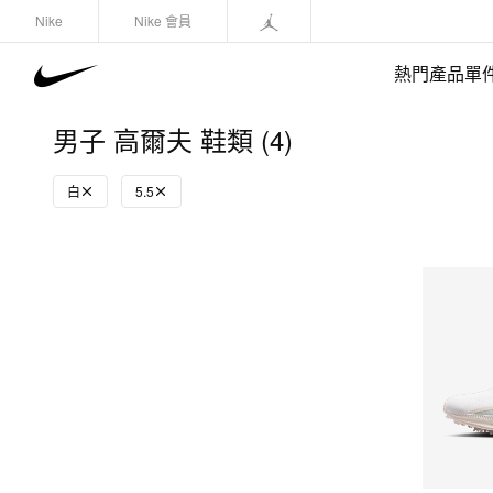
Nike
Nike 會員
熱門產品單
男子 高爾夫 鞋類 (4)
白
5.5
快速選購
(1)
鞋類
運動衛衣/套頭衫
長褲/緊身褲
外套/馬甲
上裝/T-Shirts