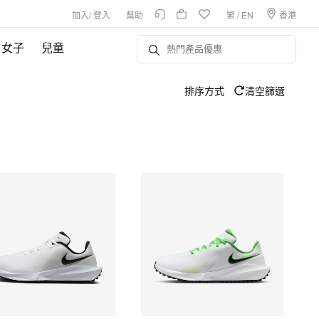
加入
/
登入
幫助
繁
/
EN
香港
女子
兒童
排序方式
清空篩選