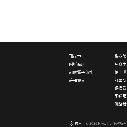
0
5折
6折
7折
8折
∞
產品分類
鞋類
顏色
(1)
禮品卡
獲取幫
附近商店
訊息中
訂閱電子郵件
網上購
註冊會員
訂單狀
尺碼
(1)
退換貨
15
14
13
12
11
配送服
聯絡我
10.5
10
9.5
9
8.5
8
7.5
7
6.5
6
香港
© 2026 Nike, Inc. 保留所