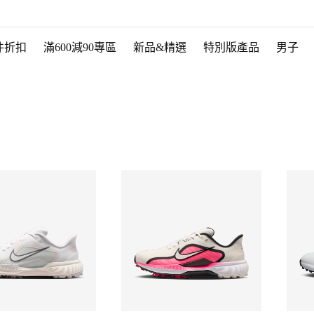
件折扣
滿600減90專區
新品&精選
特別版產品
男子