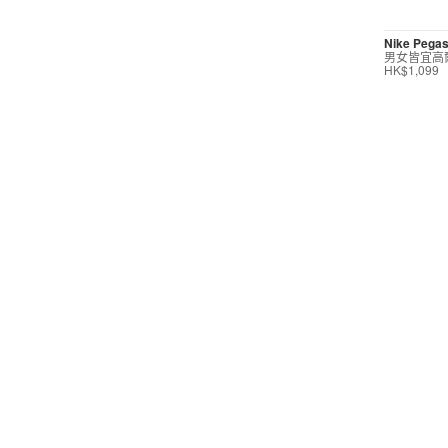
短褲
Nike Pegas
男女皆宜高
運動內衣
HK$1,099
短裙/連身裙
配件/裝備
鞋類
高爾夫
按價格選購
0
299
599
799
999
∞
產品折扣