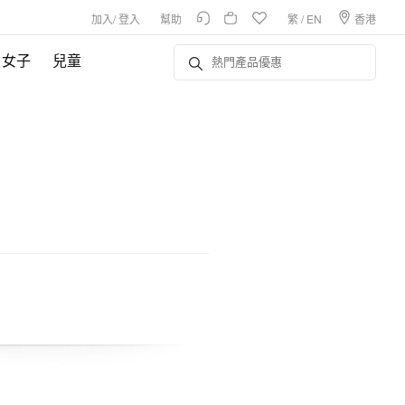
加入
/
登入
幫助
繁
/
EN
香港
女子
兒童