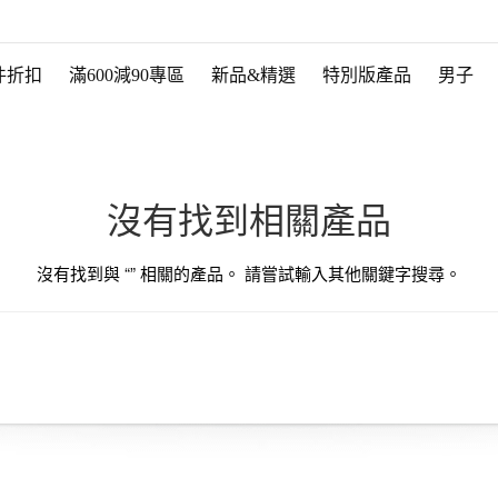
件折扣
滿600減90專區
新品&精選
特別版產品
男子
沒有找到相關產品
沒有找到與 “
” 相關的產品。 請嘗試輸入其他關鍵字搜尋。