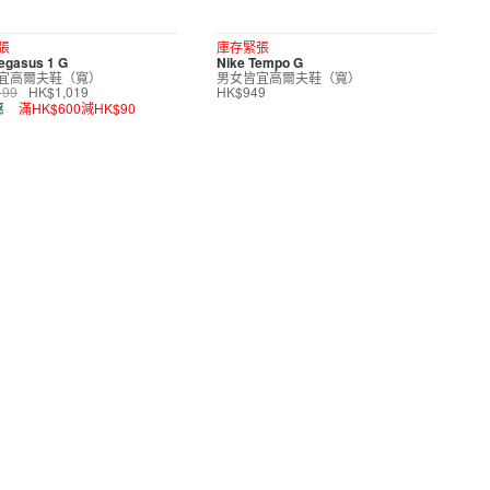
張
庫存緊張
egasus 1 G
Nike Tempo G
宜高爾夫鞋（寬）
男女皆宜高爾夫鞋（寬）
199
HK$1,019
HK$949
惠
滿HK$600減HK$90