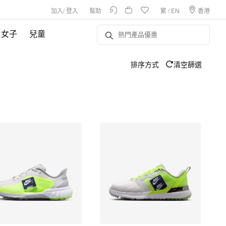
加入
/
登入
幫助
繁
/
EN
香港
女子
兒童
排序方式
清空篩選