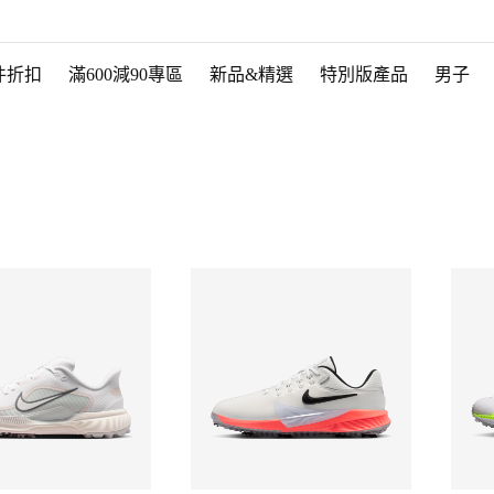
件折扣
滿600減90專區
新品&精選
特別版產品
男子