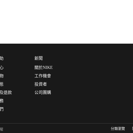
助
新聞
心
關於NIKE
物
工作機會
態
投資者
及退款
公司團購
務
們
分類瀏覽
有權