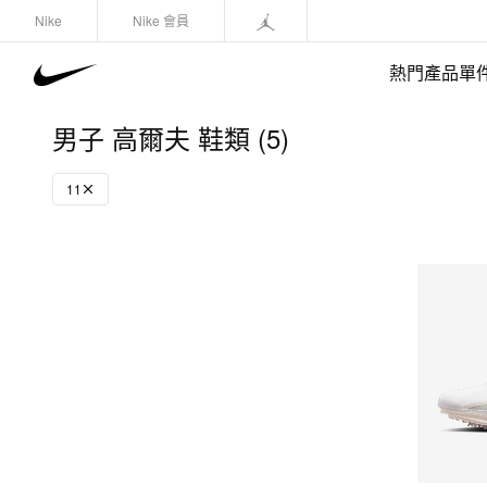
Nike
Nike 會員
熱門產品單
男子 高爾夫 鞋類 (5)
11
快速選購
(1)
鞋類
運動衛衣/套頭衫
長褲/緊身褲
外套/馬甲
上裝/T-Shirts