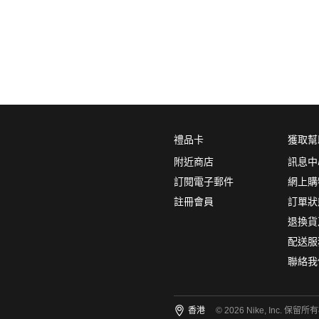
0
5折
6折
7折
8折
∞
產品分類
鞋類
顏色
禮品卡
獲取幫
附近商店
訊息中
訂閱電子郵件
網上購
註冊會員
訂單狀
尺碼
(1)
退換貨
15
14
13
12
11
配送服
聯絡我
10.5
10
9.5
9
8.5
8
7.5
7
6.5
6
香港
© 2026 Nike, Inc. 保留所