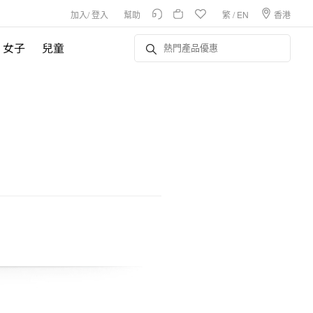
加入
/
登入
幫助
繁
/
EN
香港
女子
兒童