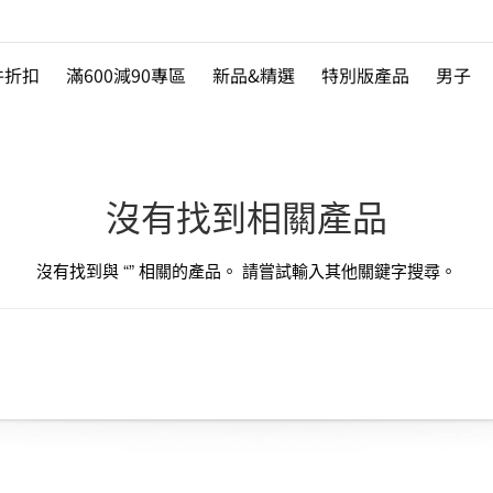
件折扣
滿600減90專區
新品&精選
特別版產品
男子
沒有找到相關產品
沒有找到與 “
” 相關的產品。 請嘗試輸入其他關鍵字搜尋。