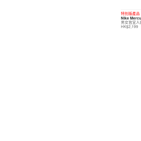
短褲
特別版產品
Nike Mercur
運動內衣
男女皆宜人
HK$2,199
短裙/連身裙
配件/裝備
鞋類
按價格選購
0
299
599
799
999
∞
產品折扣
0
5折
6折
7折
8折
∞