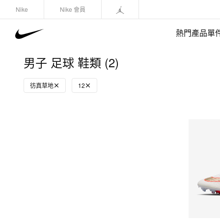
Nike
Nike 會員
熱門產品單
男子 足球 鞋類 (2)
彷真草地
12
快速選購
(1)
鞋類
運動衛衣/套頭衫
長褲/緊身褲
外套/馬甲
上裝/T-Shirts