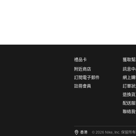
產品分類
鞋類
場地特徵
(1)
彷真草地
禮品卡
獲取幫
附近商店
訊息中
顏色
訂閱電子郵件
網上購
註冊會員
訂單狀
退換貨
配送服
尺碼
(1)
聯絡我
12
11
10.5
10
9.5
香港
© 2026 Nike, Inc. 保留所
9
8.5
8
7.5
7