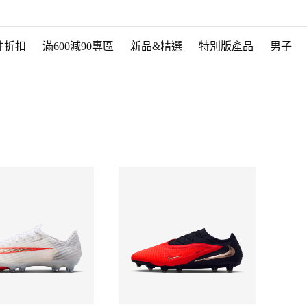
件折扣
滿600減90專區
新品&精選
特別版產品
男子