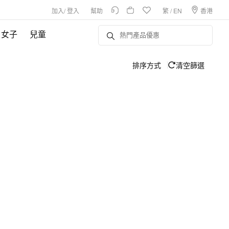
加入
/
登入
幫助
繁
/
EN
香港
女子
兒童
排序方式
清空篩選