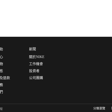
助
新聞
心
關於NIKE
物
工作機會
態
投資者
及退款
公司團購
務
們
分類瀏覽
有權