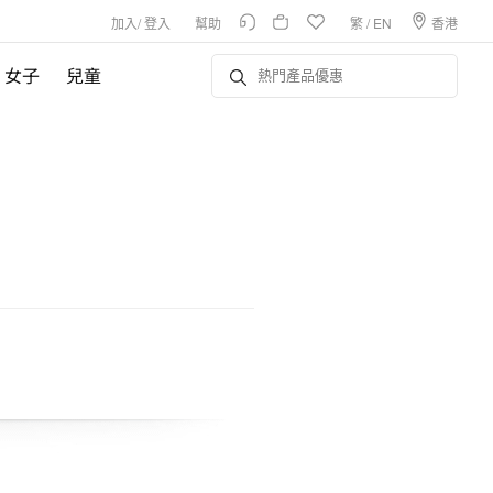
加入
/
登入
幫助
繁
/
EN
香港
女子
兒童