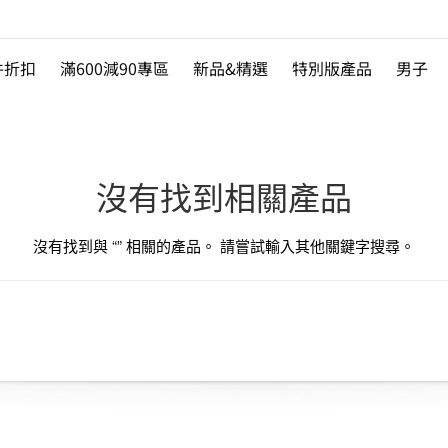
件折扣
滿600減90專區
新品&精選
特別版產品
男子
沒有找到相關產品
沒有找到與 “
” 相關的產品。 請嘗試輸入其他關鍵字搜尋。