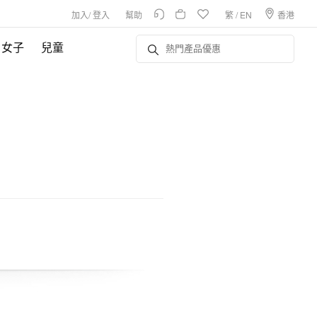
加入
/
登入
幫助
繁
/
EN
香港
女子
兒童