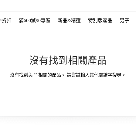
件折扣
滿600減90專區
新品&精選
特別版產品
男子
沒有找到相關產品
沒有找到與 “
” 相關的產品。 請嘗試輸入其他關鍵字搜尋。