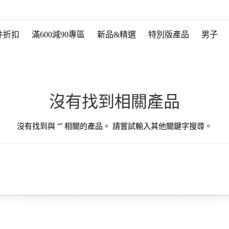
件折扣
滿600減90專區
新品&精選
特別版產品
男子
沒有找到相關產品
沒有找到與 “
” 相關的產品。 請嘗試輸入其他關鍵字搜尋。