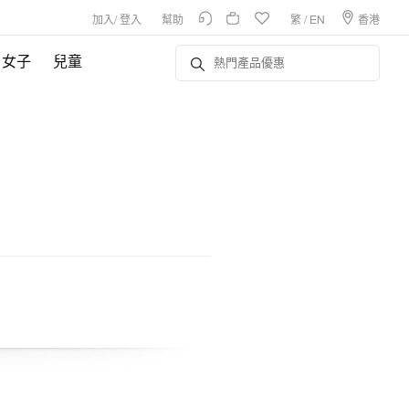
加入
/
登入
幫助
繁
/
EN
香港
女子
兒童