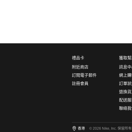
0
5折
6折
7折
8折
∞
產品分類
鞋類
品牌
禮品卡
獲取幫
NikeLab
附近商店
訊息中
Nike Sportswear
訂閱電子郵件
網上購
註冊會員
訂單狀
顏色
(2)
退換貨
配送服
聯絡我
尺碼
(1)
香港
© 2026 Nike, Inc. 保留所