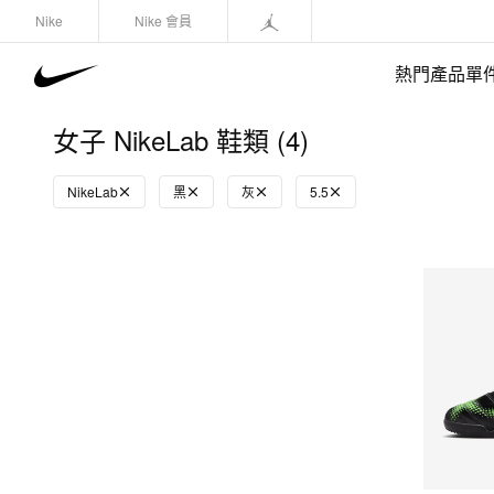
Nike
Nike 會員
熱門產品單
女子 NikeLab 鞋類 (4)
NikeLab
黑
灰
5.5
快速選購
(1)
鞋類
運動衛衣/套頭衫
長褲/緊身褲
外套/馬甲
上裝/T-Shirts