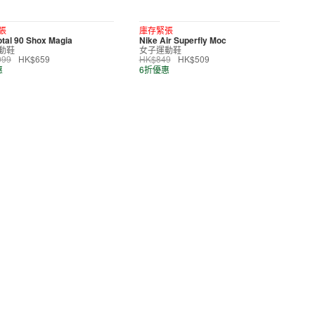
張
庫存緊張
otal 90 Shox Magia
Nike Air Superfly Moc
動鞋
女子運動鞋
099
HK$659
HK$849
HK$509
惠
6折優惠