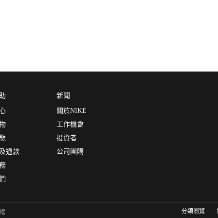
助
新聞
心
關於NIKE
物
工作機會
態
投資者
及退款
公司團購
務
們
分類瀏覽
有權