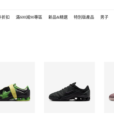
件折扣
滿600減90專區
新品&精選
特別版產品
男子