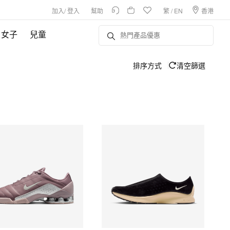
加入
/
登入
幫助
繁
/
EN
香港
女子
兒童
排序方式
清空篩選