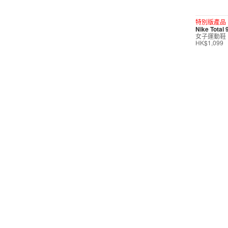
短褲
特別版產品
Nike Total
運動內衣
女子運動鞋
HK$1,099
短裙/連身裙
配件/裝備
鞋類
休閒
按價格選購
0
299
599
799
999
∞
產品折扣