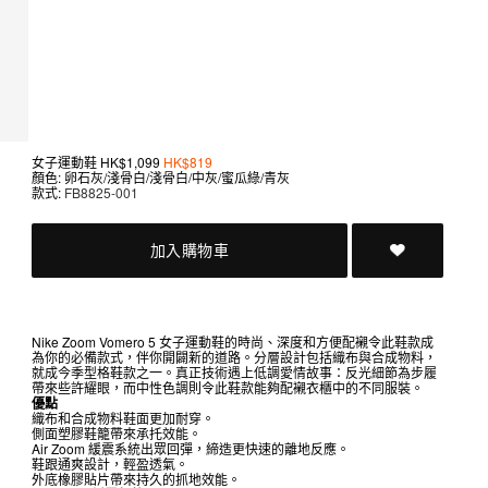
女子運動鞋
HK$1,099
HK$819
顏色: 卵石灰/淺骨白/淺骨白/中灰/蜜瓜綠/青灰
款式:
FB8825-001
加入購物車
Nike Zoom Vomero 5 女子運動鞋的時尚、深度和方便配襯令此鞋款成
為你的必備款式，伴你開闢新的道路。分層設計包括織布與合成物料，
就成今季型格鞋款之一。真正技術遇上低調愛情故事：反光細節為步履
帶來些許耀眼，而中性色調則令此鞋款能夠配襯衣櫃中的不同服裝。
優點
織布和合成物料鞋面更加耐穿。
側面塑膠鞋籠帶來承托效能。
Air Zoom 緩震系統出眾回彈，締造更快速的離地反應。
鞋跟通爽設計，輕盈透氣。
外底橡膠貼片帶來持久的抓地效能。