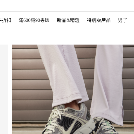
件折扣
滿600減90專區
新品&精選
特別版產品
男子