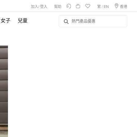
加入
/
登入
幫助
繁
/
EN
香港
女子
兒童