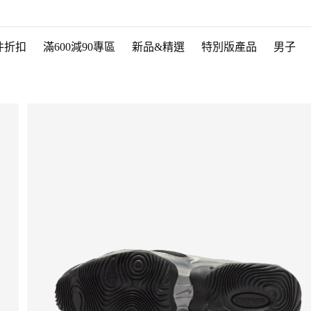
件折扣
滿600減90專區
新品&精選
特別版產品
男子