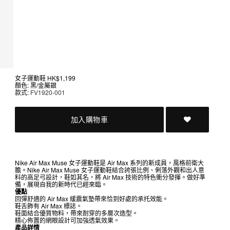
女子運動鞋
HK$1,199
顏色: 黑/金屬銀
款式:
FV1920-001
加入購物車
Nike Air Max Muse 女子運動鞋是 Air Max 系列的新成員，風格前衛大
膽。Nike Air Max Muse 女子運動鞋結合誇張比例、俐落外觀和出人意
料的高足弓設計，鞋如其名，將 Air Max 技術的特色衝分發揮。做好準
備，展現自我的新時代已經來臨。
優點
回彈舒適的 Air Max 緩震氣墊帶來恰到好處的承托效能。
鞋舌飾有 Air Max 標誌。
鞋面結合優質物料，帶來耐穿的多層次造型。
精心佈置的網眼設計可加強透氣效果。
產品詳情