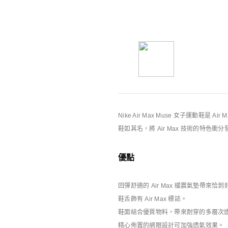
你可能也喜歡
Nike特別版產品
Nike Air Max Muse 女子運動鞋
鞋如其名，將 Air Max 技術的特
優點
回彈舒適的 Air Max 緩震氣墊帶來恰
鞋舌飾有 Air Max 標誌。
鞋面結合優質物料，帶來耐穿的多層次
精心佈置的網眼設計可加強透氣效果。