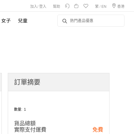
加入
/
登入
幫助
繁
/
EN
香港
女子
兒童
訂單摘要
數量:
1
貨品總額
實際支付運費
免費