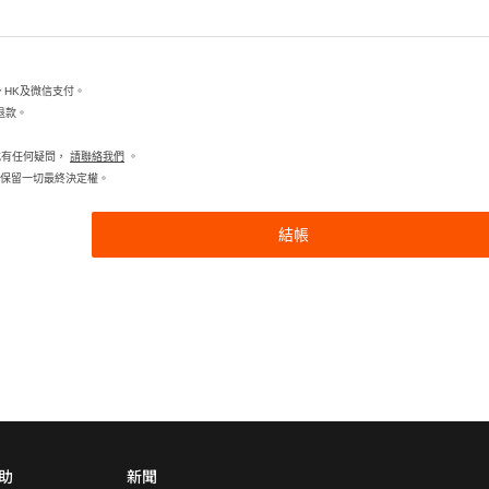
ay HK及微信支付。
退款。
或有任何疑問，
請聯絡我們
。
ited保留一切最終決定權。
結帳
助
新聞