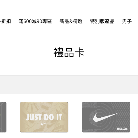
件折扣
滿600減90專區
新品&精選
特別版產品
男子
禮品卡