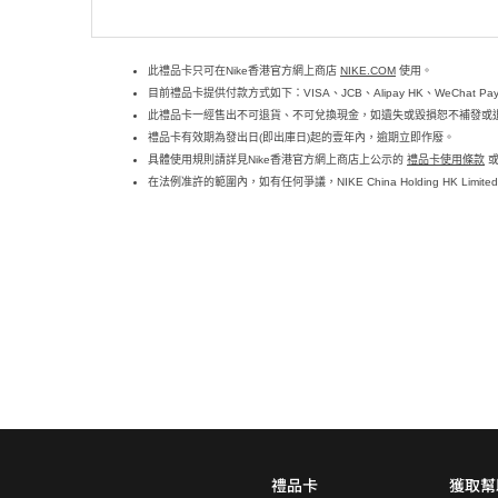
此禮品卡只可在Nike香港官方網上商店
NIKE.COM
使用。
目前禮品卡提供付款方式如下：VISA、JCB、Alipay HK、WeChat P
此禮品卡一經售出不可退貨、不可兌換現金，如遺失或毀損恕不補發或
禮品卡有效期為發出日(即出庫日)起的壹年內，逾期立即作廢。
具體使用規則請詳見Nike香港官方網上商店上公示的
禮品卡使用條款
在法例准許的範圍內，如有任何爭議，NIKE China Holding HK Lim
禮品卡
獲取幫