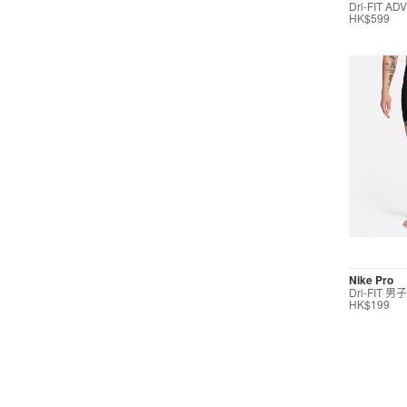
Dri-FIT
運動內衣
HK$599
短裙/連身裙
配件/裝備
長褲/緊身褲
長褲
緊身褲/打底褲
按價格選購
Nike Pro
Dri-FIT
0
299
599
799
999
∞
HK$199
產品折扣
0
5折
6折
7折
8折
∞