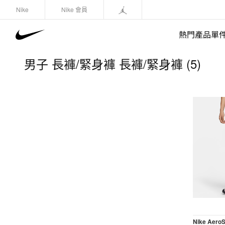
Nike
Nike 會員
熱門產品單
男子 長褲/緊身褲 長褲/緊身褲 (5)
快速選購
(1)
鞋類
運動衛衣/套頭衫
長褲/緊身褲
外套/馬甲
上裝/T-Shirts
短褲
Nike AeroS