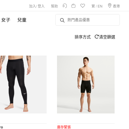
加入
/
登入
幫助
繁
/
EN
香港
女子
兒童
排序方式
清空篩選
ro
庫存緊張