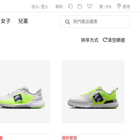
加入
/
登入
幫助
繁
/
EN
香港
女子
兒童
排序方式
清空篩選
張
庫存緊張