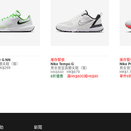
ty G NN
庫存緊張
庫存緊
爾夫鞋（寬）
Nike Tempo G
Nike P
男女皆宜高爾夫鞋（寬）
男女皆
K$299
HK$849
HK$679
HK$1,
8折優惠
滿HK$600減HK$90
單件9
助
新聞