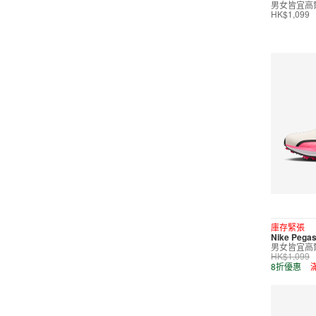
男女皆宜高
運動內衣
HK$1,099
短裙/連身裙
配件/裝備
鞋類
高爾夫
按價格選購
0
299
599
799
999
∞
庫存緊張
Nike Pegas
男女皆宜高
產品折扣
HK$1,099
8折優惠
0
5折
6折
7折
8折
∞