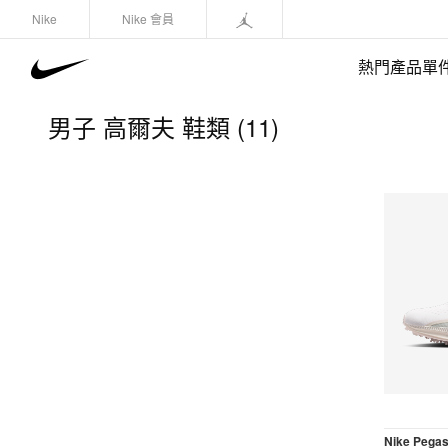
Nike
Nike 會員
熱門產品單
男子 高爾夫 鞋類 (11)
快速選購
(1)
鞋類
運動衛衣/套頭衫
長褲/緊身褲
外套/馬甲
上裝/T-Shirts
短褲
Nike Pegas