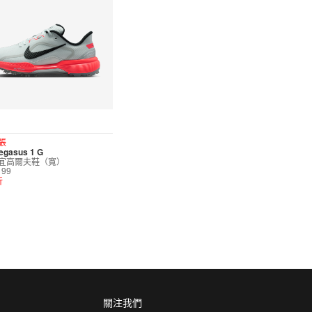
張
egasus 1 G
宜高爾夫鞋（寬）
199
折
關注我們