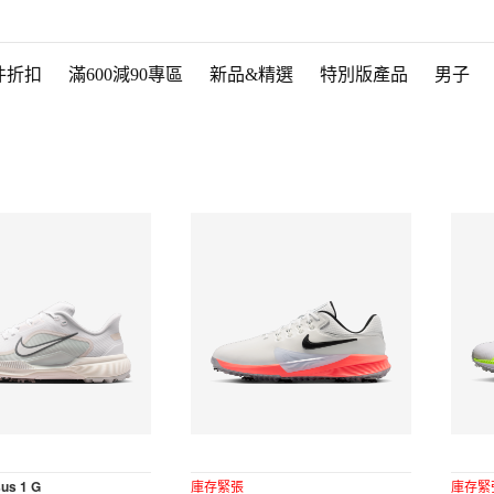
件折扣
滿600減90專區
新品&精選
特別版產品
男子
us 1 G
庫存緊張
庫存緊