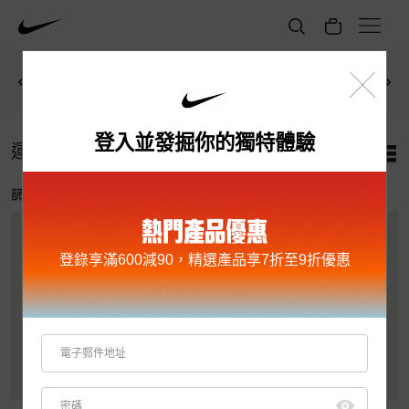
會員購買指定產品
立即選購
查看詳情
滿HK$600
減HK$90
！
登入並發掘你的獨特體驗
運動內衣 (13)
篩選條件
排序方式
熱門產品優惠
登錄享滿600減90，精選產品享7折至9折優惠