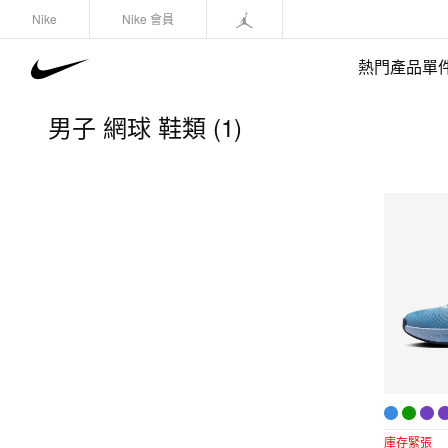
Nike
Nike 會員
熱門產品單
男子 網球 鞋類 (1)
快速選購
(1)
鞋類
運動衛衣/套頭衫
長褲/緊身褲
外套/馬甲
上裝/T-Shirts
短褲
庫存緊張