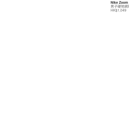
Nike Zoom 
運動內衣
男子硬地網
HK$1,049
短裙/連身裙
配件/裝備
鞋類
網球
按價格選購
0
299
599
799
999
∞
產品折扣
0
5折
6折
7折
8折
∞