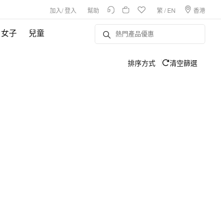
加入
/
登入
幫助
繁
/
EN
香港
女子
兒童
排序方式
清空篩選