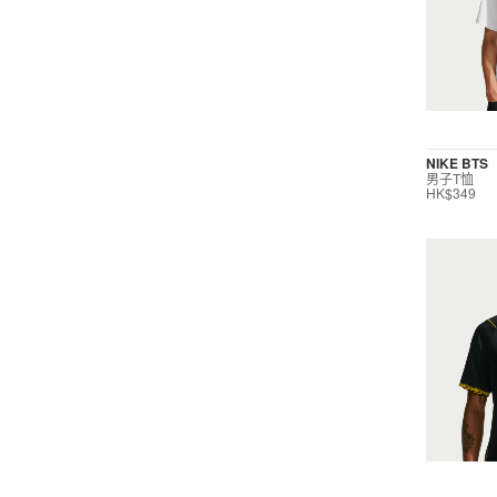
4-6歲
7歲+
運動
休閒
NIKE BTS
男子T恤
跑步
HK$349
籃球
戶外
訓練
足球
網球
滑板
高爾夫