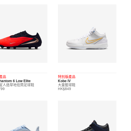
產品
特別版產品
hantom 6 Low Elite
Kobe IV
宜人造草地低筒足球鞋
大童籃球鞋
799
HK$849