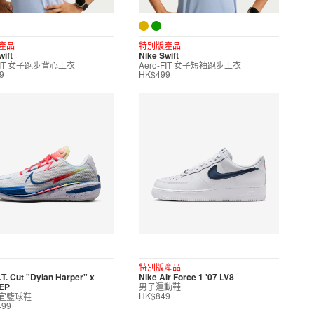
產品
特別版產品
wift
Nike Swift
-FIT 女子跑步背心上衣
Aero-FIT 女子短袖跑步上衣
9
HK$499
特別版產品
.T. Cut "Dylan Harper" x
Nike Air Force 1 '07 LV8
 EP
男子運動鞋
宜籃球鞋
HK$849
499