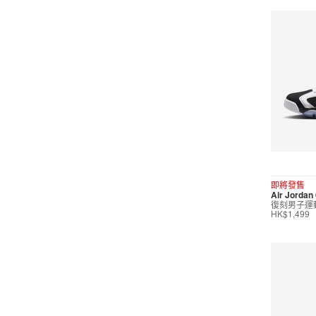
即將發售
Air Jordan
復刻男子運
HK$1,499