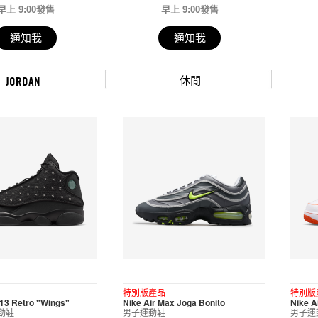
早上 9:00發售
早上 9:00發售
通知我
通知我
JORDAN
休閒
特別版產品
特別版
 13 Retro "Wings"
Nike Air Max Joga Bonito
Nike A
動鞋
男子運動鞋
男子運