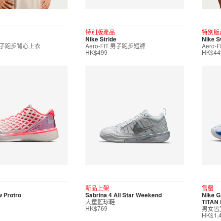
特別版產品
特別版
Nike Stride
Nike S
T 男子跑步背心上衣
Aero-FIT 男子跑步短褲
Aero
HK$499
HK$44
新品上架
售罄
w Protro
Sabrina 4 All Star Weekend
Nike G
大童籃球鞋
TITAN
男女皆
HK$769
HK$1,