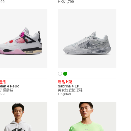
099
HK$1,799
產品
新品上架
rdan 4 Retro
Sabrina 4 EP
子運動鞋
男女皆宜籃球鞋
599
HK$949