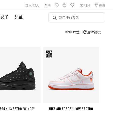
加入
/
登入
幫助
繁
/
EN
香港
女子
兒童
排序方式
清空篩選
現已
發售
ORDAN 13 RETRO "WINGS"
NIKE AIR FORCE 1 LOW PROTRO