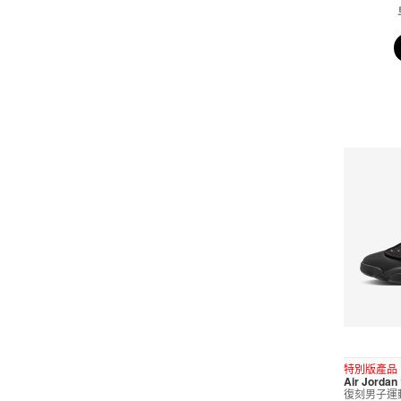
運動內衣
短裙/連身裙
配件/裝備
按價格選購
0
299
599
799
999
∞
產品折扣
0
5折
6折
7折
8折
∞
產品分類
特別版產品
鞋類
Air Jordan
復刻男子運