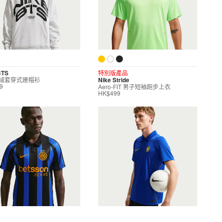
BTS
特別版產品
絨套穿式連帽衫
Nike Stride
Aero-FIT 男子短袖跑步上衣
9
HK$499