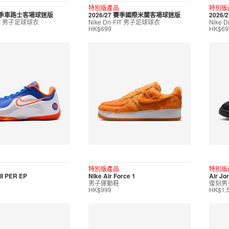
特別版產品
特別版
7 賽季車路士客場球迷版
2026/27 賽季國際米蘭客場球迷版
2026
-FIT 男子足球球衣
Nike Dri-FIT 男子足球球衣
Nike 
HK$699
HK$69
特別版產品
特別版
II PER EP
Nike Air Force 1
Air Jo
男子運動鞋
復刻男
HK$999
HK$1,