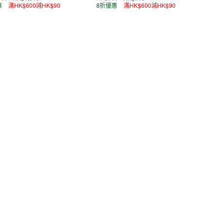
惠
滿HK$600減HK$90
8折優惠
滿HK$600減HK$90