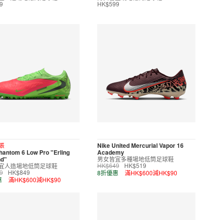
9
HK$599
張
Nike United Mercurial Vapor 16
hantom 6 Low Pro "Erling
Academy
nd"
男女皆宜多種場地低筒足球鞋
宜人造場地低筒足球鞋
HK$649
HK$519
8折優惠
滿HK$600減HK$90
9
HK$849
惠
滿HK$600減HK$90