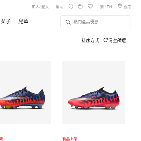
加入
/
登入
幫助
繁
/
EN
香港
女子
兒童
排序方式
清空篩選
架
新品上架