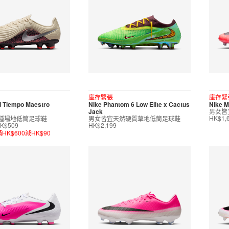
庫存緊張
庫存緊
d Tiempo Maestro
Nike Phantom 6 Low Elite x Cactus
Nike M
Jack
男女皆
種場地低筒足球鞋
男女皆宜天然硬質草地低筒足球鞋
HK$1,
K$509
HK$2,199
滿HK$600減HK$90