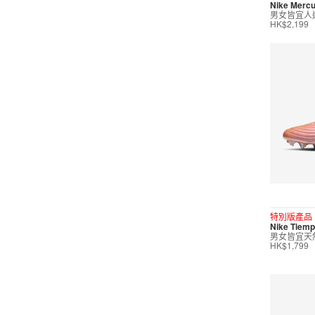
Nike Mercur
運動內衣
男女皆宜人
HK$2,199
短裙/連身裙
配件/裝備
鞋類
按價格選購
0
299
599
799
999
∞
特別版產品
產品折扣
Nike Tiemp
男女皆宜天
HK$1,799
0
5折
6折
7折
8折
∞
產品分類