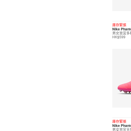
9
8.5
8
7.5
7
6.5
6
5.5
庫存緊張
Nike Phan
男女皆宜多
HK$599
庫存緊張
Nike Phant
男女皆宜天