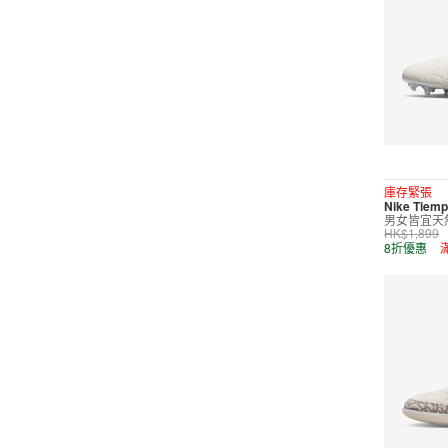
庫存緊張
Nike Tiemp
男女皆宜天
HK$1,899
8折優惠