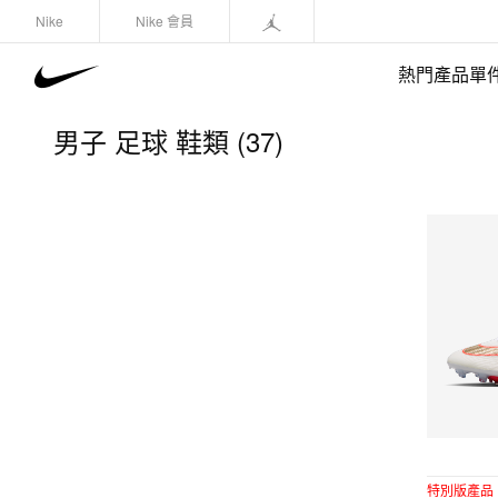
Nike
Nike 會員
熱門產品單
男子 足球 鞋類 (37)
快速選購
(1)
鞋類
運動衛衣/套頭衫
長褲/緊身褲
外套/馬甲
上裝/T-Shirts
短褲
特別版產品