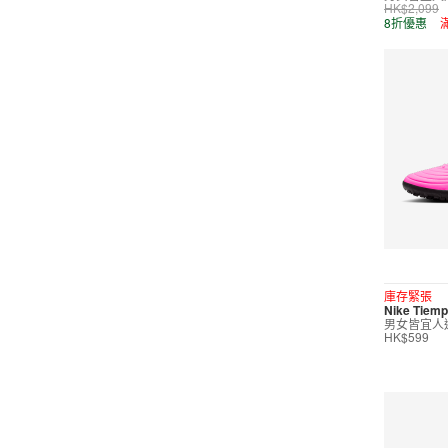
HK$2,099
8折優惠
庫存緊張
Nike Tiem
男女皆宜人
HK$599